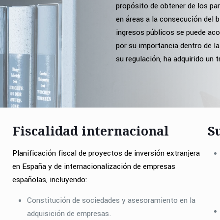
propósito de obtener de los par
en áreas a la consecución del 
ingresos públicos se puede acot
por su importancia dentro de la
su regulación, ha adquirido un 
Fiscalidad internacional
S
Planificación fiscal de proyectos de inversión extranjera
en España y de internacionalización de empresas
españolas, incluyendo:
Constitución de sociedades y asesoramiento en la
adquisición de empresas.