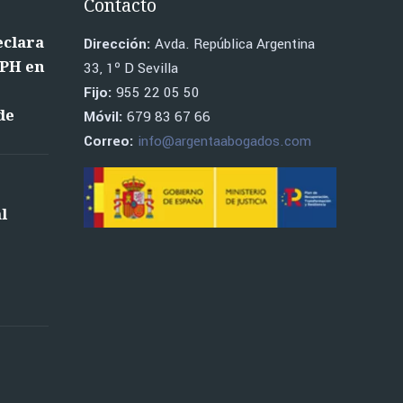
Contacto
eclara
Dirección:
Avda. República Argentina
RPH en
33, 1º D Sevilla
o
Fijo:
955 22 05 50
de
Móvil:
679 83 67 66
Correo:
info@argentaabogados.com
l