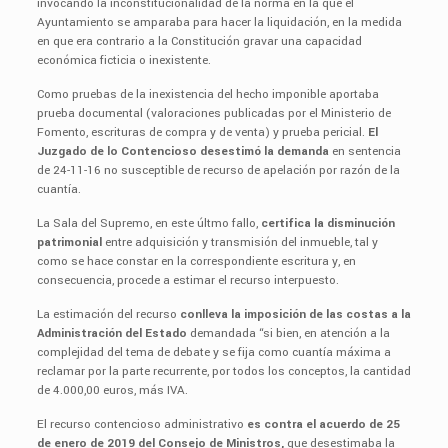
invocando la inconstitucionalidad de la norma en la que el
Ayuntamiento se amparaba para hacer la liquidación, en la medida
en que era contrario a la Constitución gravar una capacidad
económica ficticia o inexistente.
Como pruebas de la inexistencia del hecho imponible aportaba
prueba documental (valoraciones publicadas por el Ministerio de
Fomento, escrituras de compra y de venta) y prueba pericial.
El
Juzgado de lo Contencioso desestimó la demanda
en sentencia
de 24-11-16 no susceptible de recurso de apelación por razón de la
cuantía.
La Sala del Supremo, en este últmo fallo,
certifica la disminución
patrimonial
entre adquisición y transmisión del inmueble, tal y
como se hace constar en la correspondiente escritura y, en
consecuencia, procede a estimar el recurso interpuesto.
La estimación del recurso
conlleva la imposición de las costas a la
Administración del Estado
demandada “si bien, en atención a la
complejidad del tema de debate y se fija como cuantía máxima a
reclamar por la parte recurrente, por todos los conceptos, la cantidad
de 4.000,00 euros, más IVA.
El recurso contencioso administrativo
es contra el acuerdo de 25
de enero de 2019 del Consejo de Ministros,
que desestimaba la