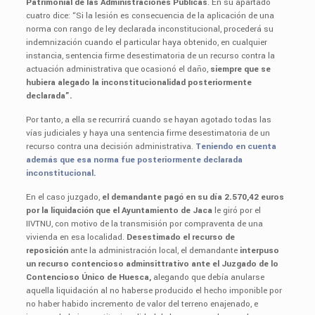
Patrimonial de las Administraciones Públicas
. En su apartado
cuatro dice: “Si la lesión es consecuencia de la aplicación de una
norma con rango de ley declarada inconstitucional, procederá su
indemnización cuando el particular haya obtenido, en cualquier
instancia, sentencia firme desestimatoria de un recurso contra la
actuación administrativa que ocasionó el daño,
siempre que se
hubiera alegado la inconstitucionalidad posteriormente
declarada”.
Por tanto, a ella se recurrirá cuando se hayan agotado todas las
vías judiciales y haya una sentencia firme desestimatoria de un
recurso contra una decisión administrativa.
Teniendo en cuenta
además que esa norma fue posteriormente declarada
inconstitucional.
En el caso juzgado,
el demandante pagó en su día 2.570,42 euros
por la liquidación que el Ayuntamiento de Jaca
le giró por el
IIVTNU, con motivo de la transmisión por compraventa de una
vivienda en esa localidad.
Desestimado el recurso de
reposición
ante la administración local, el demandante
interpuso
un recurso contencioso adminsittrativo ante el Juzgado de lo
Contencioso Único de Huesca,
alegando que debía anularse
aquella liquidación al no haberse producido el hecho imponible por
no haber habido incremento de valor del terreno enajenado, e