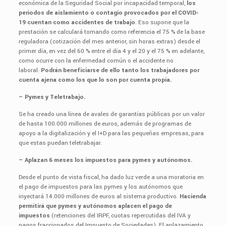
económica de la Seguridad Social por incapacidad temporal,
los
periodos de aislamiento o contagio provocados por el COVID-
19 cuentan como accidentes de trabajo
. Eso supone que la
prestación se calculará tomando como referencia el 75 % de la base
reguladora (cotización del mes anterior, sin horas extras) desde el
primer día, en vez del 60 % entre el día 4 y el 20 y el 75 % en adelante,
como ocurre con la enfermedad común o el accidente no
laboral.
Podrán beneficiarse de ello tanto los trabajadores por
cuenta ajena como los que lo son por cuenta propia.
– Pymes y Teletrabajo.
Se ha creado una línea de avales de garantías públicas por un valor
de hasta 100.000 millones de euros, además de programas de
apoyo a la digitalización y el I+D para las pequeñas empresas, para
que estas puedan teletrabajar.
– Aplazan 6 meses los impuestos para pymes y autónomos.
Desde el punto de vista fiscal, ha dado luz verde a una moratoria en
el pago de impuestos para las pymes y los autónomos que
inyectará 14.000 millones de euros al sistema productivo.
Hacienda
permitirá que pymes y autónomos aplacen el pago de
impuestos
(retenciones del IRPF, cuotas repercutidas del IVA y
pagos fraccionados del Impuesto de Sociedades). El aplazamiento