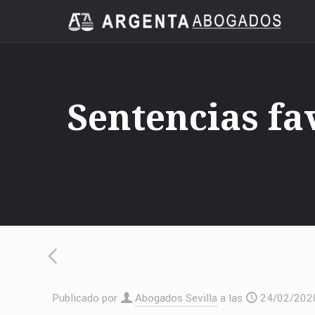
Sentencias fav
Publicado por
Abogados Sevilla
a las
24/02/202