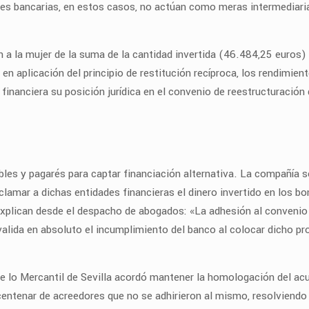
des bancarias, en estos casos, no actúan como meras intermediari
 a la mujer de la suma de la cantidad invertida (46.484,25 euros)
, en aplicación del principio de restitución recíproca, los rendimie
d financiera su posición jurídica en el convenio de reestructuraci
les y pagarés para captar financiación alternativa. La compañía se
clamar a dichas entidades financieras el dinero invertido en los b
explican desde el despacho de abogados: «La adhesión al convenio 
nvalida en absoluto el incumplimiento del banco al colocar dicho p
e lo Mercantil de Sevilla acordó mantener la homologación del a
ntenar de acreedores que no se adhirieron al mismo, resolviendo a