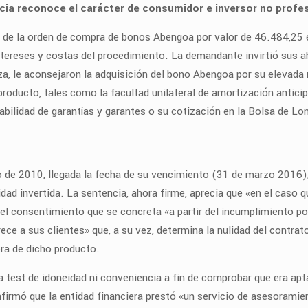
cia reconoce el carácter de consumidor e inversor no profes
ad de la orden de compra de bonos Abengoa por valor de 46.484,25 
intereses y costas del procedimiento. La demandante invirtió sus
a, le aconsejaron la adquisición del bono Abengoa por su elevada re
roducto, tales como la facultad unilateral de amortización anticip
iabilidad de garantías y garantes o su cotización en la Bolsa de Lo
lio de 2010, llegada la fecha de su vencimiento (31 de marzo 2016),
tidad invertida. La sentencia, ahora firme, aprecia que «en el caso
el consentimiento que se concreta «a partir del incumplimiento por
rece a sus clientes» que, a su vez, determina la nulidad del contr
pra de dicho producto.
 test de idoneidad ni conveniencia a fin de comprobar que era apta
 afirmó que la entidad financiera prestó «un servicio de asesoramie