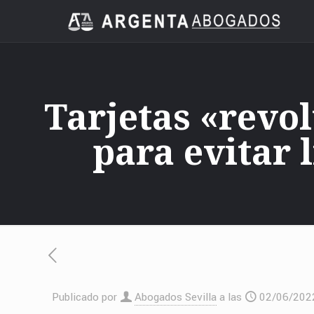
Tarjetas «revol
para evitar l
Publicado por
Abogados Sevilla
a las
02/06/202