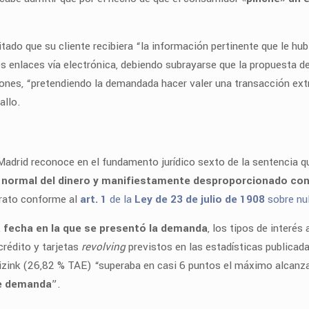
itado que su cliente recibiera “la información pertinente que le h
os enlaces vía electrónica, debiendo subrayarse que la propuesta d
ones, “pretendiendo la demandada hacer valer una transacción extr
allo.
e Madrid reconoce en el fundamento jurídico sexto de la sentencia q
 normal del dinero y manifiestamente desproporcionado con 
ntrato conforme al
art. 1
de la
Ley de 23 de julio de 1908
sobre nul
,
fecha en la que se presentó la demanda
, los tipos de interés
crédito y tarjetas
revolving
previstos en las estadísticas publicad
Wizink (26,82 % TAE) “superaba en casi 6 puntos el máximo alcanza
se demanda
”.