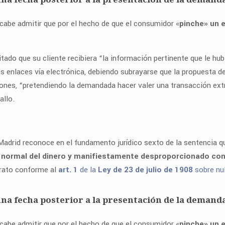
cabe admitir que por el hecho de que el consumidor «
pinche» un 
itado que su cliente recibiera “la información pertinente que le h
os enlaces vía electrónica, debiendo subrayarse que la propuesta d
ones, “pretendiendo la demandada hacer valer una transacción extr
allo.
e Madrid reconoce en el fundamento jurídico sexto de la sentencia q
 normal del dinero y manifiestamente desproporcionado con 
ntrato conforme al
art. 1
de la
Ley de 23 de julio de 1908
sobre nul
una fecha posterior a la presentación de la demand
cabe admitir que por el hecho de que el consumidor «
pinche» un 