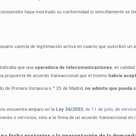
 consumidor haya mostrado su conformidad si sencillamente se limi
usuario carecía de legitimación activa en cuanto que suscribió un a
 indicaba que una
operadora de telecomunicaciones
, en calida
 una propuesta de acuerdo transaccional que el mismo
habría acep
ado de Primera Instancia n.º 20 de Madrid,
no admite que pueda c
n no encuentra amparo en la
Ley 34/2002
, de 11 de julio, de servi
 bienes o servicios, sino a la firma de un acuerdo transaccional en r
una fecha posterior a la presentación de la demand