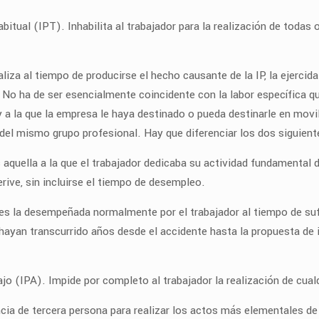
bitual (IPT). Inhabilita al trabajador para la realización de todas
aliza al tiempo de producirse el hecho causante de la IP, la ejercid
 No ha de ser esencialmente coincidente con la labor específica q
 y a la que la empresa le haya destinado o pueda destinarle en movi
 del mismo grupo profesional. Hay que diferenciar los dos siguien
s aquella a la que el trabajador dedicaba su actividad fundamental
erive, sin incluirse el tiempo de desempleo.
es la desempeñada normalmente por el trabajador al tiempo de su
e hayan transcurrido años desde el accidente hasta la propuesta de
jo (IPA). Impide por completo al trabajador la realización de cualq
ia de tercera persona para realizar los actos más elementales de la