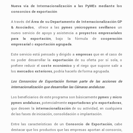
Nueva vía de Internacionalización a las PyMEs mediante los
consorcios de exportación
A través del
Área de su Departamento de Internacionalización GP
& Asociados
, ofrece a las
pymes
y
micropymes
sevillanos
un
nuevo servicio de apoyo y asistencia a
proyectos empresariales
para la exportación
, bajo la fórmula de
cooperación
empresarial
o
exportación agrupada
.
Este servicio está pensado y dirigido a
empresas
que en el caso de
no poder desarrollar la
exportación
de su oferta por sí sola, o
prefiere reducir el
coste económico
y el riego que supone salir a
los
mercados exteriores
, podría hacerlo de forma agrupada.
Los Consorcios de Exportación forman parte de las acciones de
internacionalización que desarrollan las Cámaras andaluzas
.
Los beneficiarios de este programa son básicamente
pymes
y
micro
pymes andaluzas
, potencialmente
exportadoras y/o exportadoras
,
que deseen la
internacionalización
de su actividad, en cualquiera
de las fases de iniciación, consolidación o implantación.
Entre las características de un
Consorcio de Exportación
, cabe
destacar que los productos que las empresas aportan al consorcio,