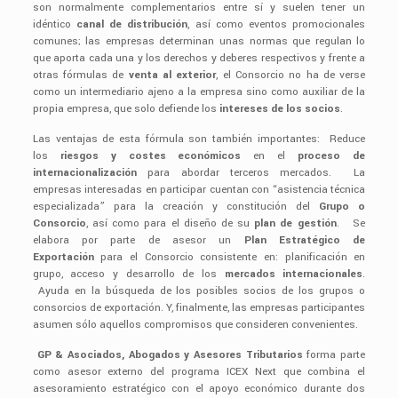
son normalmente complementarios entre sí y suelen tener un
idéntico
canal de distribución
, así como eventos promocionales
comunes; las empresas determinan unas normas que regulan lo
que aporta cada una y los derechos y deberes respectivos y frente a
otras fórmulas de
venta al exterior
, el Consorcio no ha de verse
como un intermediario ajeno a la empresa sino como auxiliar de la
propia empresa, que solo defiende los
intereses de los socios
.
Las ventajas de esta fórmula son también importantes: Reduce
los
riesgos y costes económicos
en el
proceso de
internacionalización
para abordar terceros mercados. La
empresas interesadas en participar cuentan con “asistencia técnica
especializada” para la creación y constitución del
Grupo o
Consorcio
, así como para el diseño de su
plan de gestión
. Se
elabora por parte de asesor un
Plan Estratégico de
Exportación
para el Consorcio consistente en: planificación en
grupo, acceso y desarrollo de los
mercados internacionales
.
Ayuda en la búsqueda de los posibles socios de los grupos o
consorcios de exportación. Y, finalmente, las empresas participantes
asumen sólo aquellos compromisos que consideren convenientes.
GP & Asociados, Abogados y Asesores Tributarios
forma parte
como asesor externo del programa ICEX Next que combina el
asesoramiento estratégico con el apoyo económico durante dos