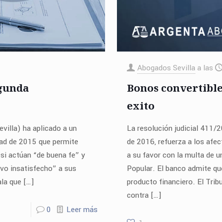
Abogados Sevilla
a las
egunda
Bonos convertible
exito
villa) ha aplicado a un
La resolución judicial 411/20
dad de 2015 que permite
de 2016, refuerza a los afe
 si actúan “de buena fe” y
a su favor con la multa de 
ivo insatisfecho” a sus
Popular. El banco admite qu
ala que
[…]
producto financiero. El Trib
contra
[…]
0
Leer más