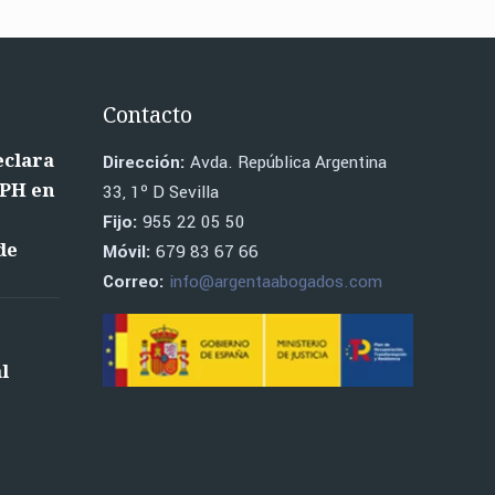
Contacto
eclara
Dirección:
Avda. República Argentina
RPH en
33, 1º D Sevilla
o
Fijo:
955 22 05 50
de
Móvil:
679 83 67 66
Correo:
info@argentaabogados.com
l