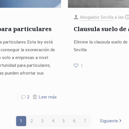
Abogados Sevilla
a las
para particulares
Clausula suelo d
a particulares Esta ley está
Elimine la clausula suelo 
 conseguir la exoneración de
Sevilla
 solo a empresas a nivel
rtunidad para particulares,
1
as pueden afrontar sus
2
Leer más
1
2
3
4
5
6
7
Siguiente