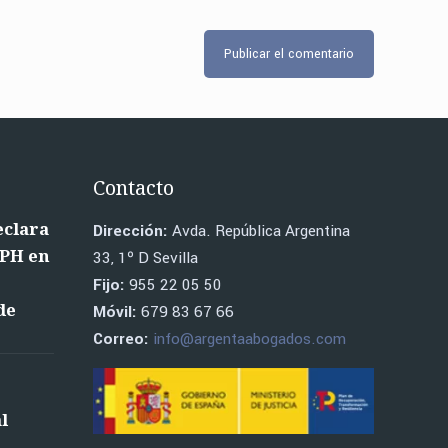
Contacto
eclara
Dirección:
Avda. República Argentina
RPH en
33, 1º D Sevilla
o
Fijo:
955 22 05 50
de
Móvil:
679 83 67 66
Correo:
info@argentaabogados.com
l