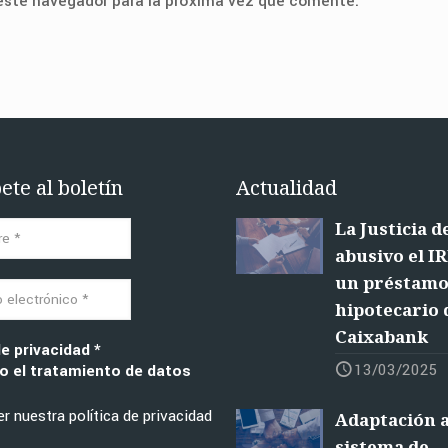
 este navegador para la próxima vez que comente.
ete al boletín
Actualidad
La Justicia d
abusivo el I
un préstam
hipotecario 
Caixabank
de privacidad
*
13/03/2025
 el tratamiento de datos
r nuestra política de privacidad
Adaptación a
sistema de