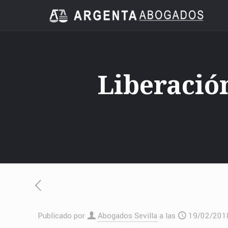
Liberació
Publicado por
Abogados Sevilla
a las
19/02/201