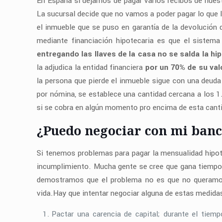
En España si dejamos de pagar varios recibos de nuestr
La sucursal decide que no vamos a poder pagar lo que le
el inmueble que se puso en garantía de la devolució
mediante financiación hipotecaria es que el sistema
entregando las llaves de la casa no se salda la hi
la adjudica la entidad financiera
por un 70% de su val
la persona que pierde el inmueble sigue con una deuda
por nómina, se establece una cantidad cercana a los 1
si se cobra en algún momento pro encima de esta canti
¿Puedo negociar con mi banc
Si tenemos problemas para pagar la mensualidad hipote
incumplimiento. Mucha gente se cree que gana tiempo 
demostramos que el problema no es que no queramos 
vida.Hay que intentar negociar alguna de estas medidas
Pactar una carencia de capital; durante el tiemp