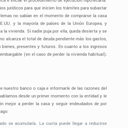
ca e iniciar el procedimiento de ejecución hipotecaria.
os jurídicos para que inicien los trámites para subastar
oblemas no sabían en el momento de comprarse la casa
EE.UU. y la mayoría de países de la Unión Europea, y
 la vivienda. Si nadie puja por ella, queda desierta y se
 no alcanza el total de deuda pendiente más los gastos,
 bienes, presentes y futuros. En cuanto a los ingresos
mbargable (en el caso de perder la vivienda habitual);
e nuestro banco o caja e informarle de las razones del
 hablamos desde un primer momento con la entidad y le
n mejor a perder la casa y seguir endeudados de por
pago:
gado se acumularía. La cuota puede llegar a reducirse