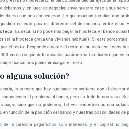
o préstamo hipotecario, el banco puede decidir ejecutar la hipote
 debemos y, en lugar de negociar, envía nuestro caso a sus servici
n del dinero que nos concedieron. Lo que muchas familias con pr
 jurídico en este país es diferente del de muchos, entre ellos 
poteca
. Es decir, si no podemos pagar la hipoteca, el banco subasta
or
(si la hipoteca grava una vivienda habitual). Si este porcentaje
 por el resto. Responde durante el resto de su vida con todos sus
.000 euros (según determinados parámetros familiares) que es ine
dad, el banco nos puede embargar el resto.
o alguna solución?
caria, lo primero que hay que hacer es sentarse con el director d
escondiendo el problema al banco, pero es todo lo contrario. Si
pagar, sino que no podemos, tal vez encontremos una solució
, en función de la posición del banco y nuestras posibilidades de 
o de la carencia pagaríamos solo intereses, y el capital no pa