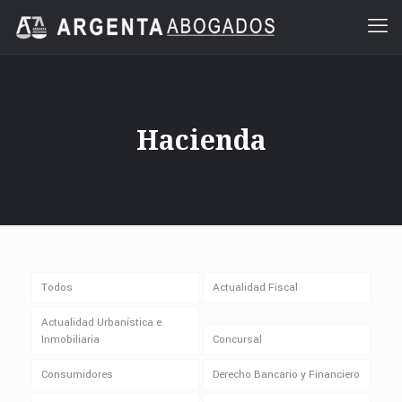
Hacienda
Todos
Actualidad Fiscal
Actualidad Urbanística e
Inmobiliaria
Concursal
Consumidores
Derecho Bancario y Financiero