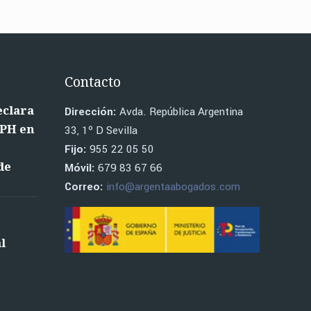
Contacto
eclara
Dirección:
Avda. República Argentina
RPH en
33, 1º D Sevilla
o
Fijo:
955 22 05 50
de
Móvil:
679 83 67 66
Correo:
info@argentaabogados.com
l