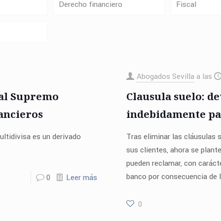
Derecho financiero
Fiscal
Abogados Sevilla
a las
nal Supremo
Clausula suelo: de
ancieros
indebidamente pa
ltidivisa es un derivado
Tras eliminar las cláusulas
sus clientes, ahora se plant
pueden reclamar, con caráct
banco por consecuencia de la
0
Leer más
0