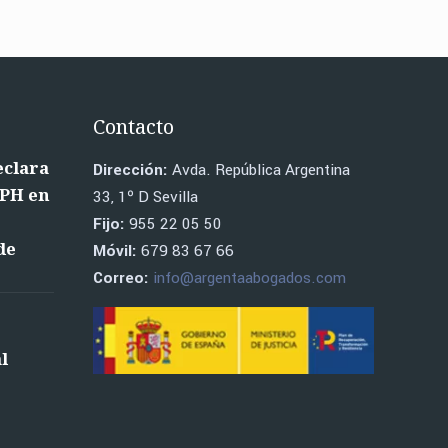
Contacto
eclara
Dirección:
Avda. República Argentina
RPH en
33, 1º D Sevilla
o
Fijo:
955 22 05 50
de
Móvil:
679 83 67 66
Correo:
info@argentaabogados.com
l