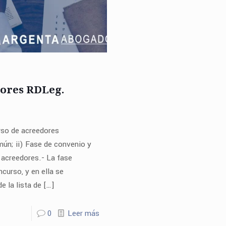
dores RDLeg.
rso de acreedores
mún; ii) Fase de convenio y
e acreedores.- La fase
curso, y en ella se
e la lista de
[…]
0
Leer más