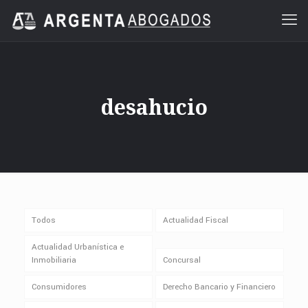
desahucio
Todos
Actualidad Fiscal
Actualidad Urbanística e
Inmobiliaria
Concursal
Consumidores
Derecho Bancario y Financiero