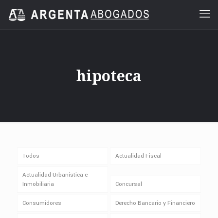
hipoteca
Todos
Actualidad Fiscal
Actualidad Urbanística e
Inmobiliaria
Concursal
Consumidores
Derecho Bancario y Financiero