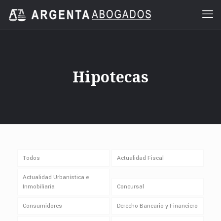
Hipotecas
Todos
Actualidad Fiscal
Actualidad Urbanística e
Inmobiliaria
Concursal
Consumidores
Derecho Bancario y Financiero