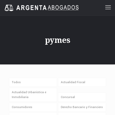
pymes
Todos
Actualidad Fiscal
Actualidad Urbanística e
Inmobiliaria
Concursal
Consumidores
Derecho Bancario y Financiero