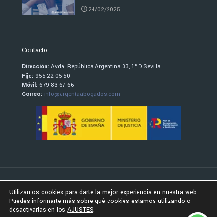
24/02/2025
Contacto
Dirección:
Avda. República Argentina 33, 1º D Sevilla
Fijo:
955 22 05 50
Móvil:
679 83 67 66
Correo:
info@argentaabogados.com
© Todos los derechos reservados |
Argenta Abogados
-
Política
Utilizamos cookies para darte la mejor experiencia en nuestra web.
de confidencialidad
-
Aviso legal
Puedes informarte más sobre qué cookies estamos utilizando o
desactivarlas en los
AJUSTES
.